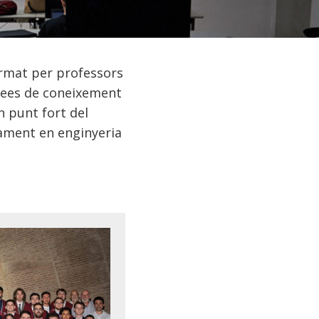
ormat per professors
àrees de coneixement
n punt fort del
ament en enginyeria