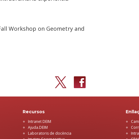
 Fall Workshop on Geometry and
Recursos
Enlla
Intranet DEIM
Camp
Ajuda.DEIM
Corr
Laboratoris de docència
Intr