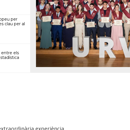
ropeu per
s clau per al
 entre els
stadística
 extraordinària experiència