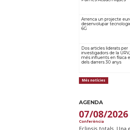
Arrenca un projecte eu
desenvolupar tecnologie
6G
Dos articles liderats per
investigadors de la URV,
més influents en física e
dels darrers 30 anys
Més notícies
AGENDA
07/08/2026
Conferència
Eclipsis totals. Una