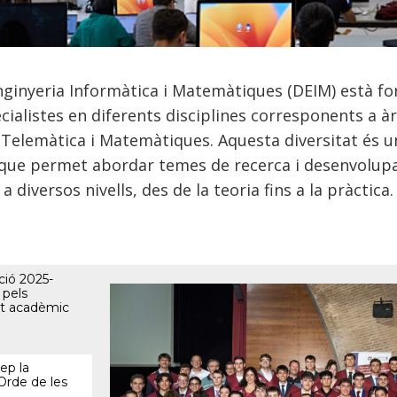
ginyeria Informàtica i Matemàtiques (DEIM) està f
ecialistes en diferents disciplines corresponents a 
 Telemàtica i Matemàtiques. Aquesta diversitat és u
que permet abordar temes de recerca i desenvolup
a diversos nivells, des de la teoria fins a la pràctica.
ció 2025-
 pels
nt acadèmic
ep la
’Orde de les