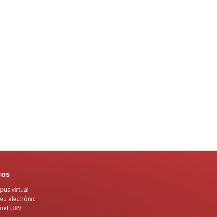
ços
us virtual
eu electrònic
anet URV